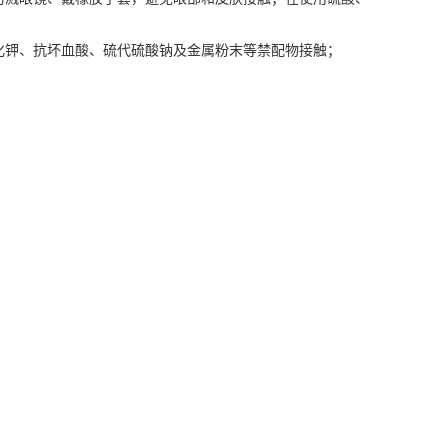
化钾、抗坏血酸、硫代硫酸钠及金属粉末等禁配物接触；