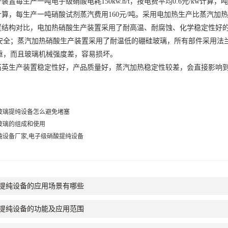
每生产一吨电子级硝酸电耗150kw.h/t，按电费平均0.6元/kw计算，
吨计算，每生产一吨硝酸试剂蒸汽费用160元/吨。采用电加热生产比蒸汽加热
构对比，电加热硝酸生产装置采用了耐高温、耐腐蚀、化学稳定性好的
安全；蒸汽加热硝酸生产装置采用了耐温低的硼硅玻璃，所有部件采用法
重，而且玻璃机械强度差，容易损坏。
生产装置稳定性好，产品质量好，蒸汽加热稳定性较差，会直接影响到
玻璃提纯设备怎么避免堵塞
玻璃的组成和使用
纯设备厂家,电子级硝酸提纯设备
提纯设备的应用场景有哪些
提纯设备的功能及应用范围