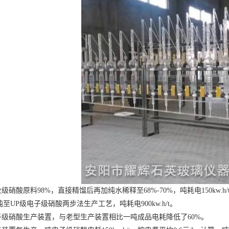
酸原料98%，直接精馏后再加纯水稀释至68%-70%，吨耗电150kw.
至UP级电子级硝酸两步法生产工艺，吨耗电900kw.h/t。
硝酸生产装置，与老型生产装置相比一吨成品电耗降低了60%。