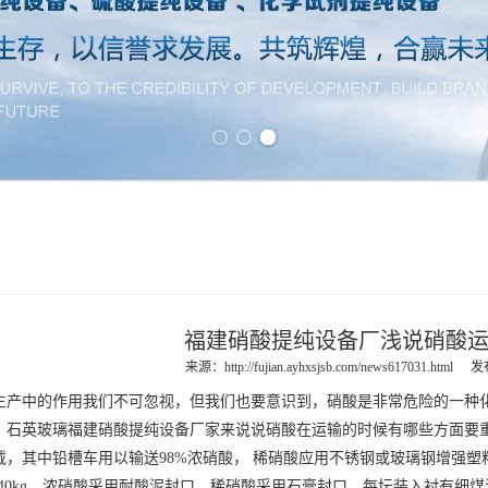
Previous slide
Next slide
福建硝酸提纯设备厂浅说硝酸
来源：
http://fujian.ayhxsjsb.com/news617031.html
发布
生产中的作用我们不可忽视，但我们也要意识到，硝酸是非常危险的一种
，石英玻璃
福建硝酸提纯设备
厂家来说说硝酸在运输的时候有哪些方面要
载，其中铅槽车用以输送98%浓硝酸， 稀硝酸应用不锈钢或玻璃钢增强
3-40kg。浓硝酸采用耐酸泥封口，稀硝酸采用石膏封口。每坛装入衬有