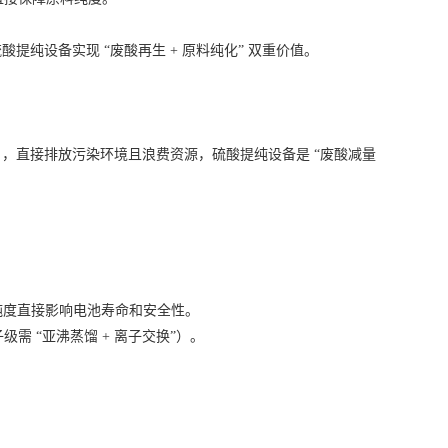
硫酸提纯设备
实现 “废酸再生 + 原料纯化” 双重价值。
直接排放污染环境且浪费资源，硫酸提纯设备是 “废酸减量
纯度直接影响电池寿命和安全性。
 “亚沸蒸馏 + 离子交换”）。