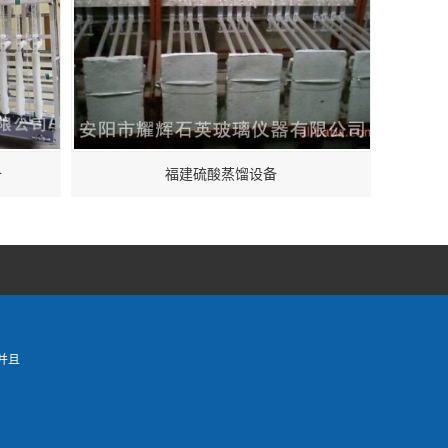
备
福建硫酸蒸馏设备
并且