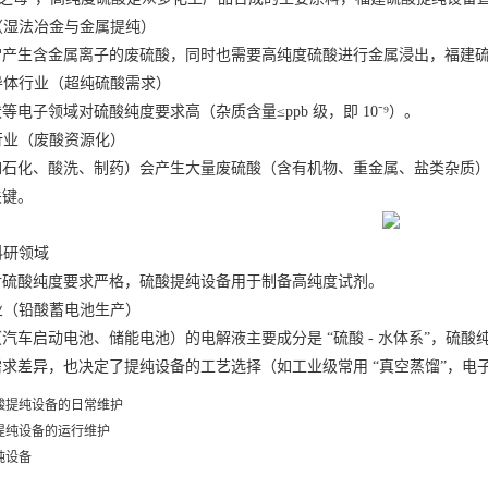
（湿法冶金与金属提纯）
生含金属离子的废硫酸，同时也需要高纯度硫酸进行金属浸出，
福建
导体行业（超纯硫酸需求）
子领域对硫酸纯度要求高（杂质含量≤ppb 级，即 10⁻⁹）。
行业（废酸资源化）
化、酸洗、制药）会产生大量废硫酸（含有机物、重金属、盐类杂质），
关键。
科研领域
酸纯度要求严格，硫酸提纯设备用于制备高纯度试剂。
业（铅酸蓄电池生产）
车启动电池、储能电池）的电解液主要成分是 “硫酸 - 水体系”，硫酸
异，也决定了提纯设备的工艺选择（如工业级常用 “真空蒸馏”，电子级需
酸提纯设备的日常维护
提纯设备的运行维护
纯设备