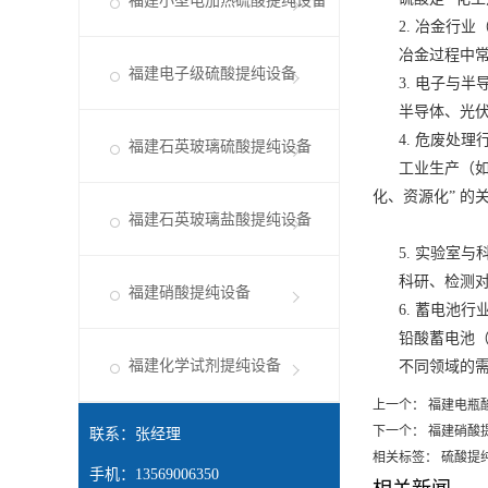
福建小型电加热硫酸提纯设备
2. 冶金行业
冶金过程中常产
福建电子级硫酸提纯设备
3. 电子与半
半导体、光伏等电
4. 危废处理
福建石英玻璃硫酸提纯设备
工业生产（如石
化、资源化” 的
福建石英玻璃盐酸提纯设备
5. 实验室与
科研、检测对硫
福建硝酸提纯设备
6. 蓄电池行
铅酸蓄电池（汽
福建化学试剂提纯设备
不同领域的需求差
上一个：
福建电瓶
下一个：
福建硝酸
联系：张经理
相关标签： 硫酸提
手机：13569006350